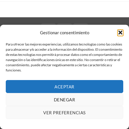
Stripe
Visa
MasterCard
Gestionar consentimiento
Copyright 2026 ©
Amrta Associació d'Art
Para ofrecer las mejores experiencias, utilizamos tecnologías como las cookies
para almacenar y/o acceder a la información del dispositivo. El consentimiento
de estas tecnologías nos permitirá procesar datos como el comportamiento de
navegación o las identificaciones únicas en este sitio. No consentir o retirar el
consentimiento, puede afectar negativamente a ciertas características y
funciones.
ACEPTAR
DENEGAR
VER PREFERENCIAS