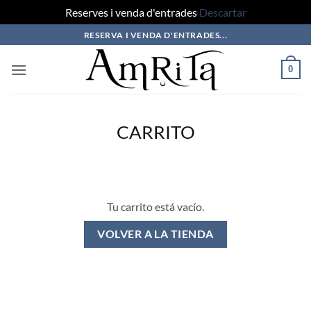
Reserves i venda d'entrades
Descartar
Saltar
RESERVA I VENDA D'ENTRADES...
al
contenido
0
CARRITO
Tu carrito está vacío.
VOLVER A LA TIENDA