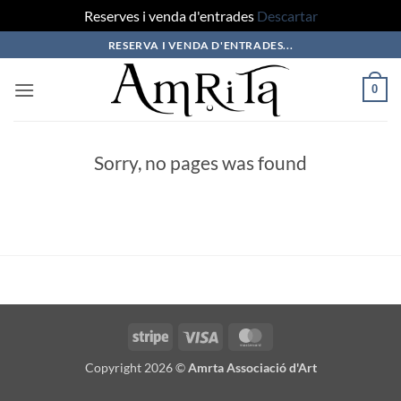
Reserves i venda d'entrades
Descartar
Saltar
RESERVA I VENDA D'ENTRADES...
al
contenido
0
Sorry, no pages was found
Stripe
Visa
MasterCard
Copyright 2026 ©
Amrta Associació d'Art